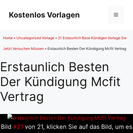
Zum
Inhalt
Kostenlos Vorlagen
Menü
springen
Home
»
Uncategorized Vorlage
»
21 Erstaunlich Base Kündigen Vorlage Sie
Jetzt Versuchen Müssen
»
Erstaunlich Besten Der Kündigung Mcfit Vertrag
Erstaunlich Besten
Der Kündigung Mcfit
Vertrag
Bild
#21
von 21, klicken Sie auf das Bild, um es