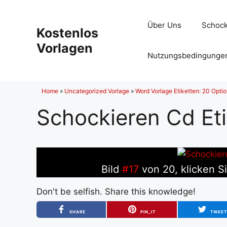
Zum
Inhalt
Über Uns
Schock
Kostenlos
springen
Vorlagen
Nutzungsbedingunge
Home
»
Uncategorized Vorlage
»
Word Vorlage Etiketten: 20 Opti
Schockieren Cd Eti
Bild
#17
von 20, klicken Si
Don't be selfish. Share this knowledge!
SHARE
PIN_IT
TWEE