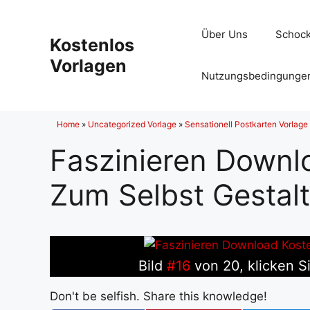
Zum
Inhalt
Über Uns
Schock
Kostenlos
springen
Vorlagen
Nutzungsbedingunge
Home
»
Uncategorized Vorlage
»
Sensationell Postkarten Vorlage
Faszinieren Downl
Zum Selbst Gestal
Bild
#16
von 20, klicken Si
Don't be selfish. Share this knowledge!