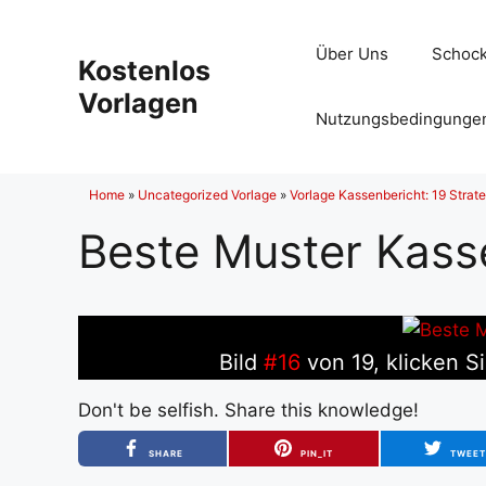
Zum
Inhalt
Über Uns
Schock
Kostenlos
springen
Vorlagen
Nutzungsbedingunge
Home
»
Uncategorized Vorlage
»
Vorlage Kassenbericht: 19 Stra
Beste Muster Kass
Bild
#16
von 19, klicken S
Don't be selfish. Share this knowledge!
SHARE
PIN_IT
TWEE