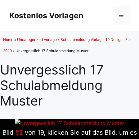
Zum
Inhalt
Kostenlos Vorlagen
Menü
springen
Home
»
Uncategorized Vorlage
»
Schulabmeldung Vorlage: 19 Designs Für
2019
»
Unvergesslich 17 Schulabmeldung Muster
Unvergesslich 17
Schulabmeldung
Muster
Bild
#2
von 19, klicken Sie auf das Bild, um es