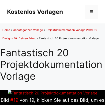
Zum
Inhalt
Kostenlos Vorlagen
Menü
springen
Home
»
Uncategorized Vorlage
»
Projektdokumentation Vorlage Word: 19
Designs Für Deinen Erfolg
»
Fantastisch 20 Projektdokumentation Vorlage
Fantastisch 20
Projektdokumentation
Vorlage
Bild
#19
von 19, klicken Sie auf das Bild, um es