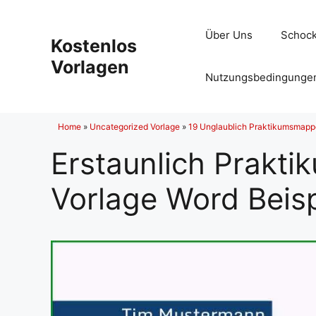
Zum
Inhalt
Über Uns
Schock
Kostenlos
springen
Vorlagen
Nutzungsbedingunge
Home
»
Uncategorized Vorlage
»
19 Unglaublich Praktikumsmapp
Erstaunlich Prakt
Vorlage Word Beisp