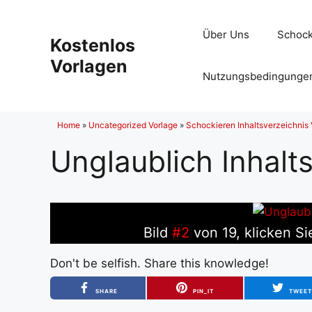
Zum
Inhalt
Über Uns
Schock
Kostenlos
springen
Vorlagen
Nutzungsbedingunge
Home
»
Uncategorized Vorlage
»
Schockieren Inhaltsverzeichnis
Unglaublich Inhalt
Bild
#2
von 19, klicken Si
Don't be selfish. Share this knowledge!
SHARE
PIN_IT
TWEE