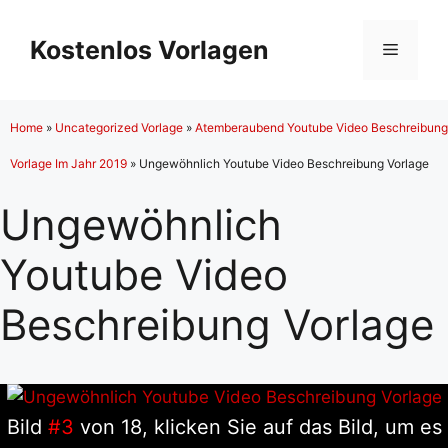
Zum
Inhalt
Kostenlos Vorlagen
Menü
springen
Home
»
Uncategorized Vorlage
»
Atemberaubend Youtube Video Beschreibung
Vorlage Im Jahr 2019
»
Ungewöhnlich Youtube Video Beschreibung Vorlage
Ungewöhnlich
Youtube Video
Beschreibung Vorlage
Bild
#3
von 18, klicken Sie auf das Bild, um es