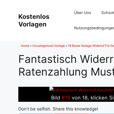
Zum
Inhalt
Über Uns
Schock
Kostenlos
springen
Vorlagen
Nutzungsbedingunge
Home
»
Uncategorized Vorlage
»
18 Beste Vorlage Widerruf Für De
Fantastisch Widerr
Ratenzahlung Must
Bild
#15
von 18, klicken S
Don't be selfish. Share this knowledge!