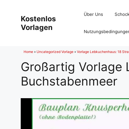
Zum
Inhalt
Über Uns
Schock
Kostenlos
springen
Vorlagen
Nutzungsbedingunge
Home
»
Uncategorized Vorlage
»
Vorlage Lebkuchenhaus: 18 Stra
Großartig Vorlage
Buchstabenmeer