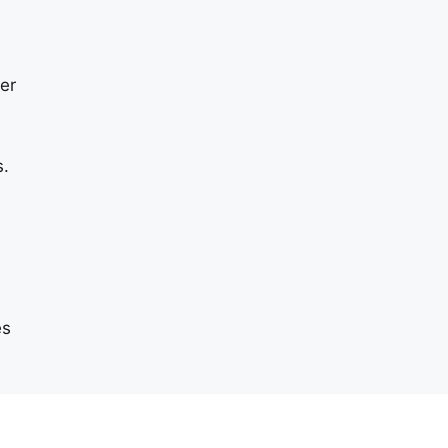
er
s.
es