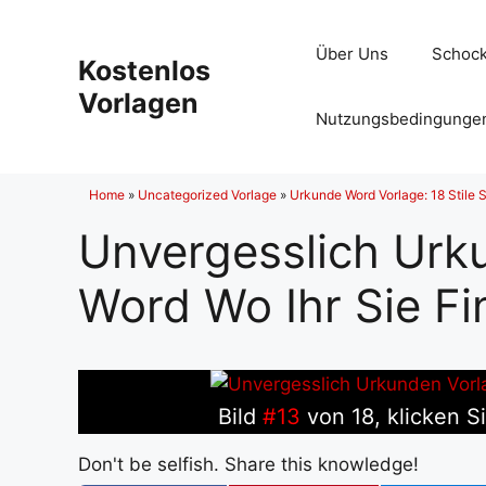
Zum
Inhalt
Über Uns
Schock
Kostenlos
springen
Vorlagen
Nutzungsbedingunge
Home
»
Uncategorized Vorlage
»
Urkunde Word Vorlage: 18 Stile
Unvergesslich Urk
Word Wo Ihr Sie Fi
Bild
#13
von 18, klicken S
Don't be selfish. Share this knowledge!