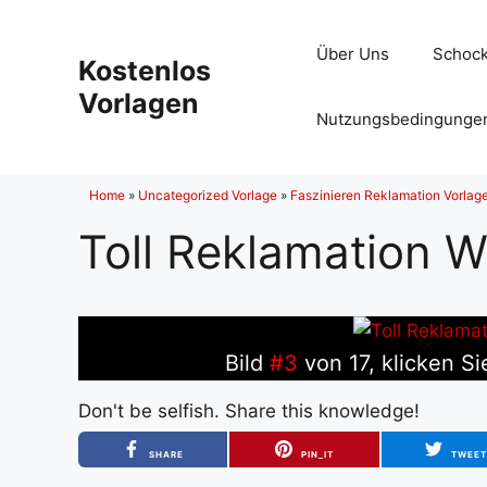
Zum
Inhalt
Über Uns
Schock
Kostenlos
springen
Vorlagen
Nutzungsbedingunge
Home
»
Uncategorized Vorlage
»
Faszinieren Reklamation Vorlage
Toll Reklamation W
Bild
#3
von 17, klicken Si
Don't be selfish. Share this knowledge!
SHARE
PIN_IT
TWEE