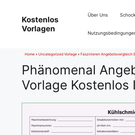
Zum
Inhalt
Über Uns
Schock
Kostenlos
springen
Vorlagen
Nutzungsbedingunge
Home
»
Uncategorized Vorlage
»
Faszinieren Angebotsvergleich 
Phänomenal Angebo
Vorlage Kostenlos 