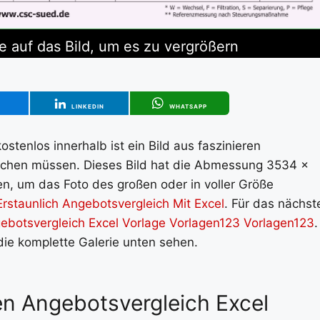
ie auf das Bild, um es zu vergrößern
T
LINKEDIN
WHATSAPP
tenlos innerhalb ist ein Bild aus faszinieren
rsuchen müssen. Dieses Bild hat die Abmessung 3534 x
en, um das Foto des großen oder in voller Größe
Erstaunlich Angebotsvergleich Mit Excel
. Für das nächst
botsvergleich Excel Vorlage Vorlagen123 Vorlagen123
.
die komplette Galerie unten sehen.
ren Angebotsvergleich Excel