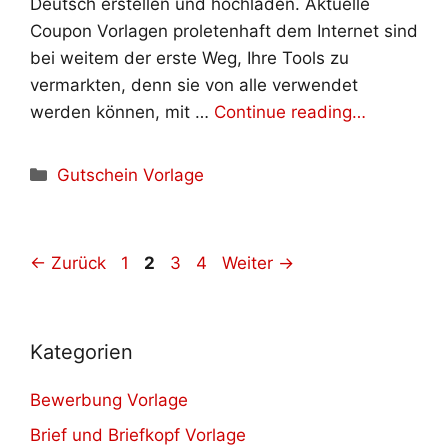
Deutsch erstellen und hochladen. Aktuelle
Coupon Vorlagen proletenhaft dem Internet sind
bei weitem der erste Weg, Ihre Tools zu
vermarkten, denn sie von alle verwendet
werden können, mit …
Continue reading…
Kategorien
Gutschein Vorlage
Seite
Seite
Seite
Seite
←
Zurück
1
2
3
4
Weiter
→
Kategorien
Bewerbung Vorlage
Brief und Briefkopf Vorlage