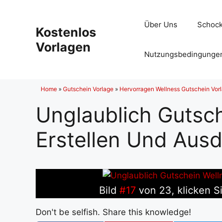
Zum
Inhalt
Über Uns
Schock
Kostenlos
springen
Vorlagen
Nutzungsbedingunge
Home
»
Gutschein Vorlage
»
Hervorragen Wellness Gutschein Vor
Unglaublich Gutsc
Erstellen Und Aus
Bild
#17
von 23, klicken Si
Don't be selfish. Share this knowledge!