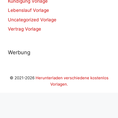
Kündigung Vorlage
Lebenslauf Vorlage
Uncategorized Vorlage
Vertrag Vorlage
Werbung
© 2021-2026
Herunterladen verschiedene kostenlos
Vorlagen.
dpashabet
betwoon giriş
Jojobet Giriş
Grandpashabet Gir