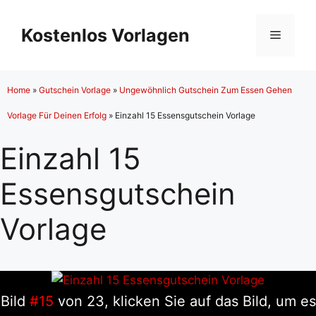
Zum
Inhalt
Kostenlos Vorlagen
Menü
springen
Home
»
Gutschein Vorlage
»
Ungewöhnlich Gutschein Zum Essen Gehen
Vorlage Für Deinen Erfolg
»
Einzahl 15 Essensgutschein Vorlage
Einzahl 15
Essensgutschein
Vorlage
Bild
#15
von 23, klicken Sie auf das Bild, um es