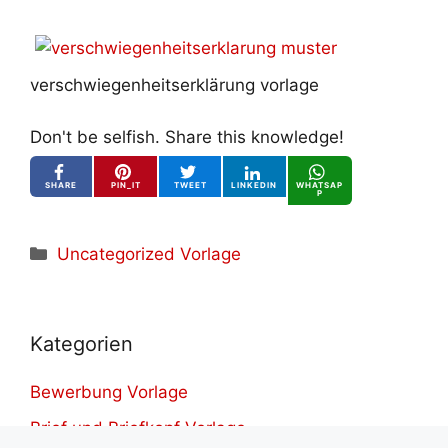
verschwiegenheitserklärung vorlage
Don't be selfish. Share this knowledge!
SHARE
PIN_IT
TWEET
LINKEDIN
WHATSAP
P
Kategorien
Uncategorized Vorlage
Kategorien
Bewerbung Vorlage
Brief und Briefkopf Vorlage