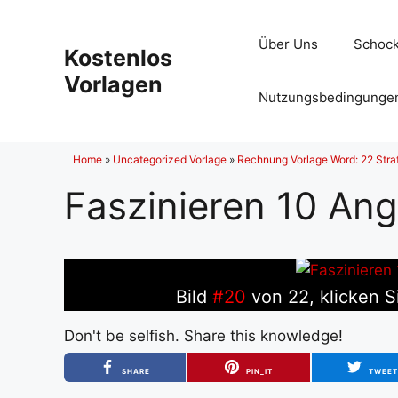
Zum
Inhalt
Über Uns
Schock
Kostenlos
springen
Vorlagen
Nutzungsbedingunge
Home
»
Uncategorized Vorlage
»
Rechnung Vorlage Word: 22 Strat
Faszinieren 10 An
Bild
#20
von 22, klicken S
Don't be selfish. Share this knowledge!
SHARE
PIN_IT
TWEE