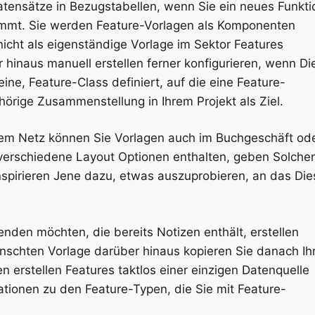
Datensätze in Bezugstabellen, wenn Sie ein neues Funkti
lnimmt. Sie werden Feature-Vorlagen als Komponenten
 nicht als eigenständige Vorlage im Sektor Features
 hinaus manuell erstellen ferner konfigurieren, wenn Di
ine, Feature-Class definiert, auf die eine Feature-
örige Zusammenstellung in Ihrem Projekt als Ziel.
em Netz können Sie Vorlagen auch im Buchgeschäft od
 verschiedene Layout Optionen enthalten, geben Solche
inspirieren Jene dazu, etwas auszuprobieren, an das Die
den möchten, die bereits Notizen enthält, erstellen
nschten Vorlage darüber hinaus kopieren Sie danach Ih
 erstellen Features taktlos einer einzigen Datenquelle
ationen zu den Feature-Typen, die Sie mit Feature-
unter Einführung in das Erstellen von 2D- und 3D-Feature