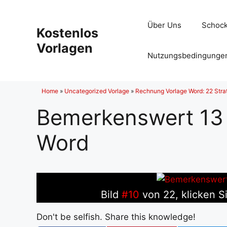
Zum
Inhalt
Über Uns
Schock
Kostenlos
springen
Vorlagen
Nutzungsbedingunge
Home
»
Uncategorized Vorlage
»
Rechnung Vorlage Word: 22 Strat
Bemerkenswert 13
Word
Bild
#10
von 22, klicken S
Don't be selfish. Share this knowledge!