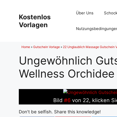
Zum
Inhalt
Über Uns
Schock
Kostenlos
springen
Vorlagen
Nutzungsbedingunge
Home
»
Gutschein Vorlage
»
22 Unglaublich Massage Gutschein V
Ungewöhnlich Gut
Wellness Orchidee
Bild
#6
von 22, klicken Si
Don't be selfish. Share this knowledge!