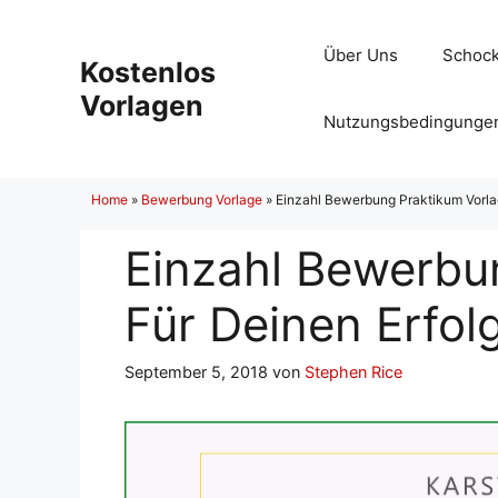
Zum
Inhalt
Über Uns
Schock
Kostenlos
springen
Vorlagen
Nutzungsbedingunge
Home
»
Bewerbung Vorlage
»
Einzahl Bewerbung Praktikum Vorla
Einzahl Bewerbu
Für Deinen Erfol
September 5, 2018
von
Stephen Rice