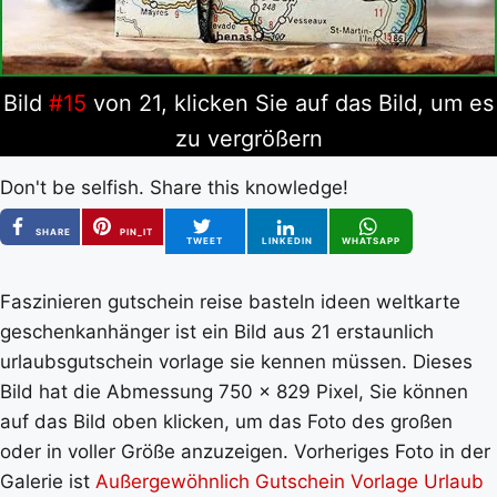
Bild
#15
von 21, klicken Sie auf das Bild, um es
zu vergrößern
Don't be selfish. Share this knowledge!
SHARE
PIN_IT
TWEET
LINKEDIN
WHATSAPP
Faszinieren gutschein reise basteln ideen weltkarte
geschenkanhänger ist ein Bild aus 21 erstaunlich
urlaubsgutschein vorlage sie kennen müssen. Dieses
Bild hat die Abmessung 750 x 829 Pixel, Sie können
auf das Bild oben klicken, um das Foto des großen
oder in voller Größe anzuzeigen. Vorheriges Foto in der
Galerie ist
Außergewöhnlich Gutschein Vorlage Urlaub