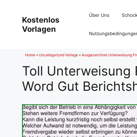
Zum
Inhalt
Über Uns
Schock
Kostenlos
springen
Vorlagen
Nutzungsbedingunge
Home
»
Uncategorized Vorlage
»
Ausgezeichnet Unterweisung Fre
Toll Unterweisung
Word Gut Berichts