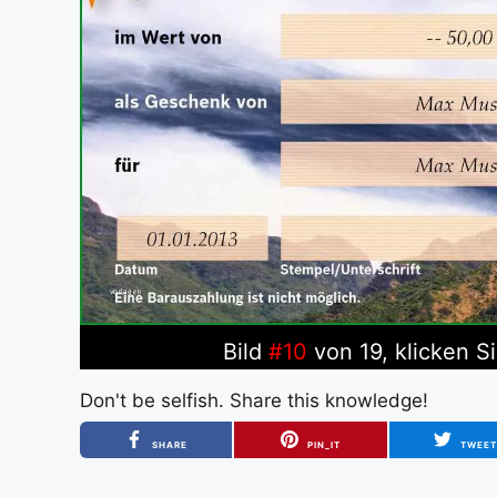
Bild
#10
von 19, klicken S
Don't be selfish. Share this knowledge!
SHARE
PIN_IT
TWEE