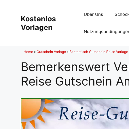
Zum
Inhalt
Über Uns
Schock
Kostenlos
springen
Vorlagen
Nutzungsbedingunge
Home
»
Gutschein Vorlage
»
Fantastisch Gutschein Reise Vorlage 
Bemerkenswert Ver
Reise Gutschein A