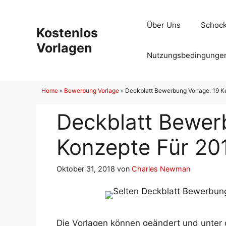
Zum
Inhalt
Über Uns
Schock
Kostenlos
springen
Vorlagen
Nutzungsbedingunge
Home
»
Bewerbung Vorlage
»
Deckblatt Bewerbung Vorlage: 19 K
Deckblatt Bewer
Konzepte Für 20
Oktober 31, 2018
von
Charles Newman
Die Vorlagen können geändert und unter