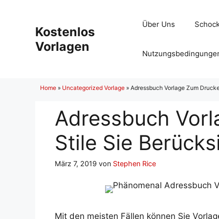
Zum
Inhalt
Über Uns
Schock
Kostenlos
springen
Vorlagen
Nutzungsbedingunge
Home
»
Uncategorized Vorlage
»
Adressbuch Vorlage Zum Drucken
Adressbuch Vorl
Stile Sie Berück
März 7, 2019
von
Stephen Rice
Mit den meisten Fällen können Sie Vorla