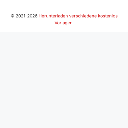
© 2021-2026
Herunterladen verschiedene kostenlos
Vorlagen.
iriş
casibom giriş
Casibom
grandpashabet
casibom
Jojobe