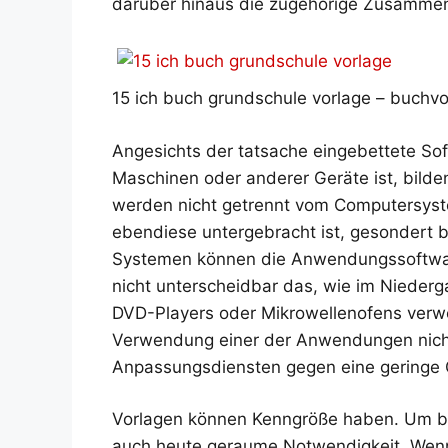
darüber hinaus die zugehörige Zusammenst
15 ich buch grundschule vorlage – buchvor
Angesichts der tatsache eingebettete S
Maschinen oder anderer Geräte ist, bild
werden nicht getrennt vom Computersyst
ebendiese untergebracht ist, gesondert b
Systemen können die Anwendungssoftwar
nicht unterscheidbar das, wie im Niederg
DVD-Players oder Mikrowellenofens verwe
Verwendung einer der Anwendungen nicht 
Anpassungsdiensten gegen eine geringe 
Vorlagen können Kenngröße haben. Um bes
auch heute geraume Notwendigkeit. Wenn