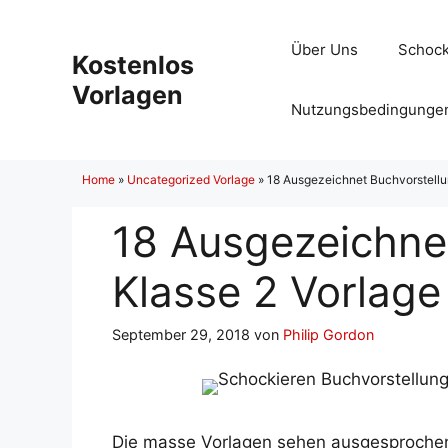
Zum
Inhalt
Über Uns
Schock
Kostenlos
springen
Vorlagen
Nutzungsbedingunge
Home
»
Uncategorized Vorlage
»
18 Ausgezeichnet Buchvorstellu
18 Ausgezeichne
Klasse 2 Vorlag
September 29, 2018
von
Philip Gordon
Die masse Vorlagen sehen ausgesprochen