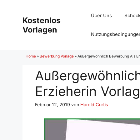
Zum
Inhalt
Über Uns
Schock
Kostenlos
springen
Vorlagen
Nutzungsbedingunge
Home
»
Bewerbung Vorlage
»
Außergewöhnlich Bewerbung Als Erz
Außergewöhnlic
Erzieherin Vorla
Februar 12, 2019
von
Harold Curtis