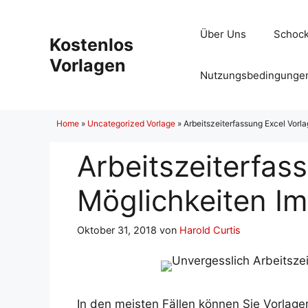
Zum
Inhalt
Über Uns
Schock
Kostenlos
springen
Vorlagen
Nutzungsbedingunge
Home
»
Uncategorized Vorlage
»
Arbeitszeiterfassung Excel Vorl
Arbeitszeiterfas
Möglichkeiten Im
Oktober 31, 2018
von
Harold Curtis
In den meisten Fällen können Sie Vorlag